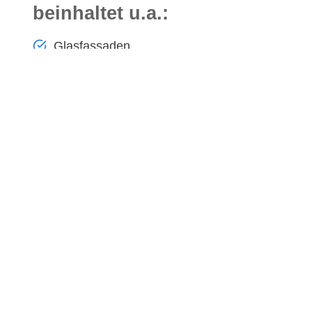
beinhaltet u.a.:
Glasfassaden
Innen- und Außenscheiben
Solaranlagen
Glasdächer
Wintergärten u. v. m.